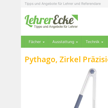
Skip
Tipps und Angebote für Lehrer und Referendare
to
main
content
Fächer
Ausstattung
Technik
Pythago, Zirkel Präzis