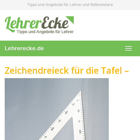
Skip
Tipps und Angebote für Lehrer und Referendare
to
main
content
Lehrerecke.de
Toggl
navig
Zeichendreieck für die Tafel –