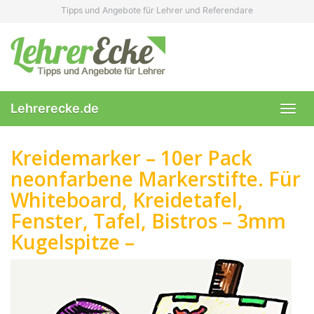
Skip
Tipps und Angebote für Lehrer und Referendare
to
main
content
Lehrerecke.de
Toggl
navig
Kreidemarker – 10er Pack
neonfarbene Markerstifte. Für
Whiteboard, Kreidetafel,
Fenster, Tafel, Bistros – 3mm
Kugelspitze –