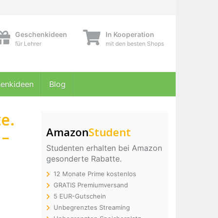
Geschenkideen
In Kooperation
für Lehrer
mit den besten Shops
enkideen
Blog
e.
Amazon
Student
 –
Studenten erhalten bei Amazon
gesonderte Rabatte.
12 Monate Prime kostenlos
GRATIS Premiumversand
5 EUR-Gutschein
Unbegrenztes Streaming