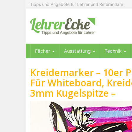
Skip
Tipps und Angebote für Lehrer und Referendare
to
main
content
Fächer
Ausstattung
Technik
Kreidemarker – 10er 
Für Whiteboard, Kreide
3mm Kugelspitze –