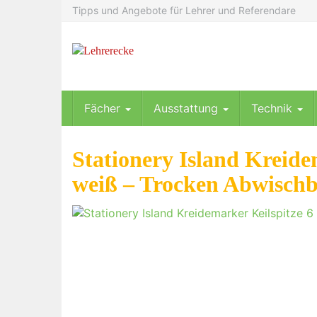
Skip
Tipps und Angebote für Lehrer und Referendare
to
main
content
Fächer
Ausstattung
Technik
Stationery Island Kreide
weiß – Trocken Abwischb