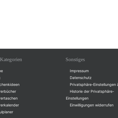
Kategorien
Sonstiges
me
Impressum
g
Datenschutz
chenkideen
Privatsphäre-Einstellungen
rerbücher
Historie der Privatsphäre-
rertaschen
Einstellungen
rerkalender
Einwilligungen widerrufen
ulplaner