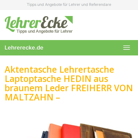
Skip
Tipps und Angebote für Lehrer und Referendare
to
main
content
Lehrerecke.de
Toggl
navig
Aktentasche Lehrertasche
Laptoptasche HEDIN aus
braunem Leder FREIHERR VON
MALTZAHN –