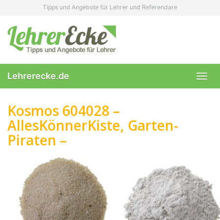
Skip
Tipps und Angebote für Lehrer und Referendare
to
main
content
Lehrerecke.de
Toggl
navig
Kosmos 604028 –
AllesKönnerKiste, Garten-
Piraten –