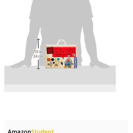
Amazon
Student