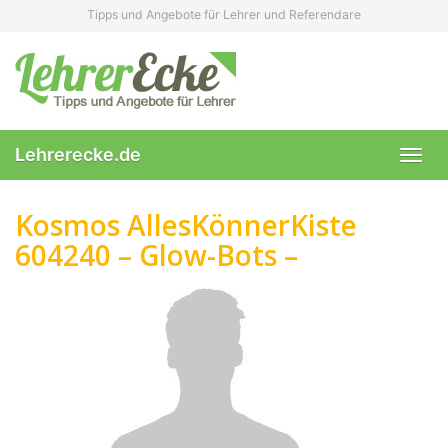
Skip
Tipps und Angebote für Lehrer und Referendare
to
main
content
Lehrerecke.de
Toggl
navig
Kosmos AllesKönnerKiste
604240 – Glow-Bots –