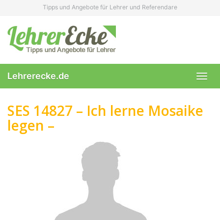
Skip
Tipps und Angebote für Lehrer und Referendare
to
main
content
Lehrerecke.de
Toggl
navig
SES 14827 – Ich lerne Mosaike
legen –