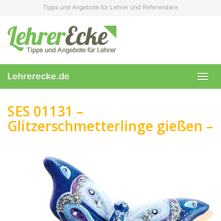
Skip
Tipps und Angebote für Lehrer und Referendare
to
main
content
Lehrerecke.de
Toggl
navig
SES 01131 –
Glitzerschmetterlinge gießen –