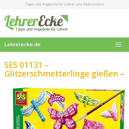
Skip
Tipps und Angebote für Lehrer und Referendare
to
main
content
Lehrerecke.de
Toggl
navig
SES 01131 –
Glitzerschmetterlinge gießen –