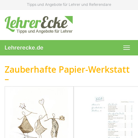
Skip
Tipps und Angebote für Lehrer und Referendare
to
main
content
Lehrerecke.de
Toggl
navig
Zauberhafte Papier-Werkstatt
–