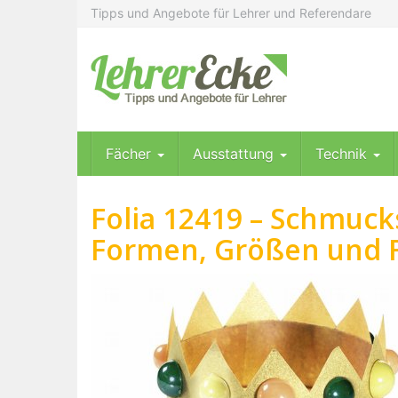
Skip
Tipps und Angebote für Lehrer und Referendare
to
main
content
Fächer
Ausstattung
Technik
Folia 12419 – Schmucks
Formen, Größen und Fa