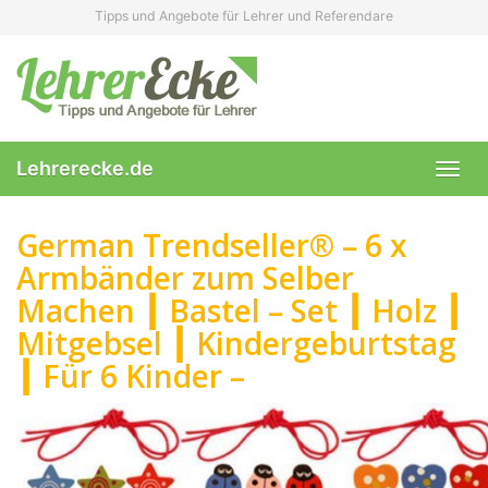
Skip
Tipps und Angebote für Lehrer und Referendare
to
main
content
Lehrerecke.de
Toggl
navig
German Trendseller® – 6 x
Armbänder zum Selber
Machen ┃ Bastel – Set ┃ Holz ┃
Mitgebsel ┃ Kindergeburtstag
┃ Für 6 Kinder –