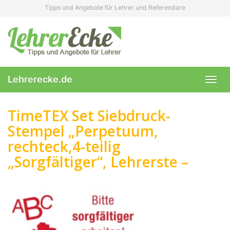
Skip
Tipps und Angebote für Lehrer und Referendare
to
main
content
Lehrerecke.de
Toggl
navig
TimeTEX Set Siebdruck-
Stempel „Perpetuum,
rechteck,4-teilig
„Sorgfältiger“, Lehrerste –