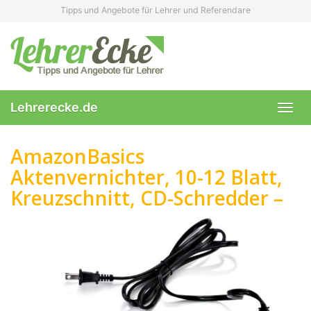
Skip
Tipps und Angebote für Lehrer und Referendare
to
main
content
Lehrerecke.de
Toggl
navig
AmazonBasics
Aktenvernichter, 10-12 Blatt,
Kreuzschnitt, CD-Schredder –