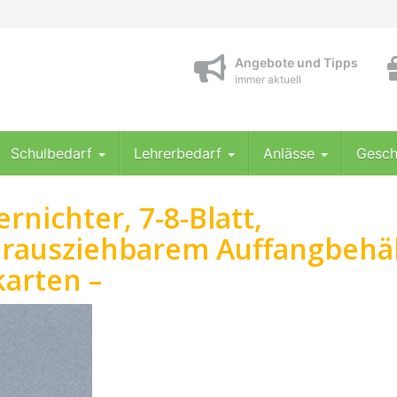
Angebote und Tipps
immer aktuell
Schulbedarf
Lehrerbedarf
Anlässe
Gesch
nichter, 7-8-Blatt,
herausziehbarem Auffangbehä
karten –