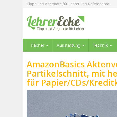
Skip
Tipps und Angebote für Lehrer und Referendare
to
main
content
Fächer
Ausstattung
Technik
AmazonBasics Aktenver
Partikelschnitt, mit 
für Papier/CDs/Kredit