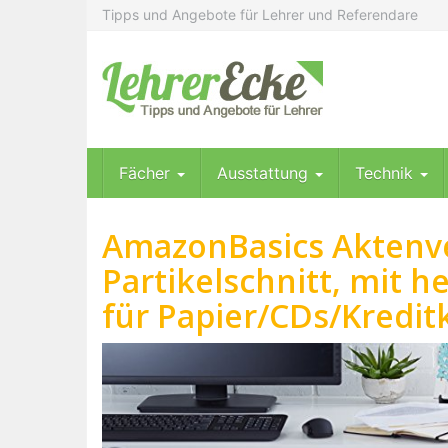
Skip
Tipps und Angebote für Lehrer und Referendare
to
main
content
Fächer
Ausstattung
Technik
AmazonBasics Aktenver
Partikelschnitt, mit 
für Papier/CDs/Kredit