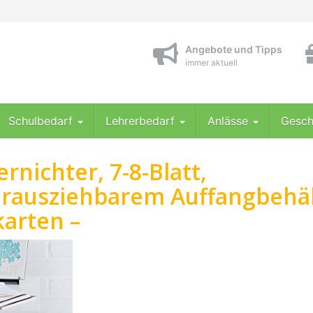
Angebote und Tipps
immer aktuell
Schulbedarf
Lehrerbedarf
Anlässe
Gesch
nichter, 7-8-Blatt,
herausziehbarem Auffangbehä
karten –