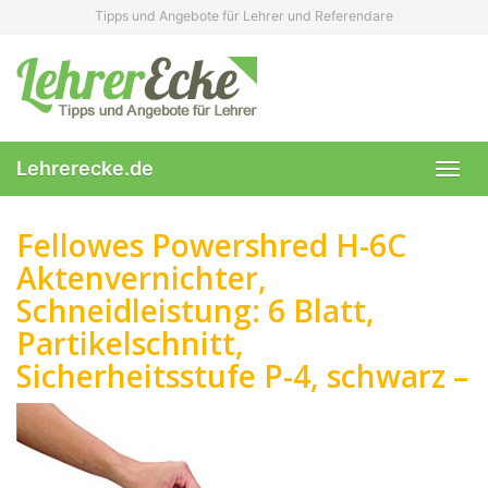
Skip
Tipps und Angebote für Lehrer und Referendare
to
main
content
Lehrerecke.de
Toggl
navig
Fellowes Powershred H-6C
Aktenvernichter,
Schneidleistung: 6 Blatt,
Partikelschnitt,
Sicherheitsstufe P-4, schwarz –