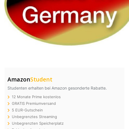
Amazon
Student
Studenten erhalten bei Amazon gesonderte Rabatte.
12 Monate Prime kostenlos
GRATIS Premiumversand
5 EUR-Gutschein
Unbegrenztes Streaming
Unbegrenzten Speicherplatz