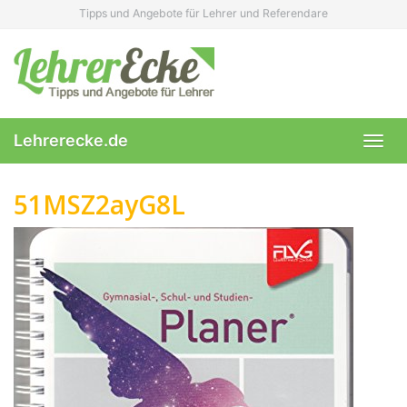
Skip
Tipps und Angebote für Lehrer und Referendare
to
main
content
Lehrerecke.de
Toggl
navig
51MSZ2ayG8L