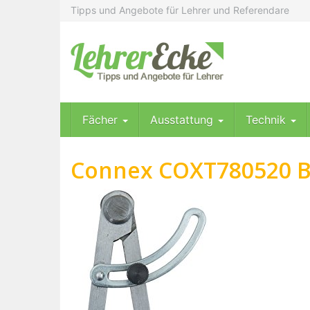
Skip
Tipps und Angebote für Lehrer und Referendare
to
main
content
Fächer
Ausstattung
Technik
Connex COXT780520 B