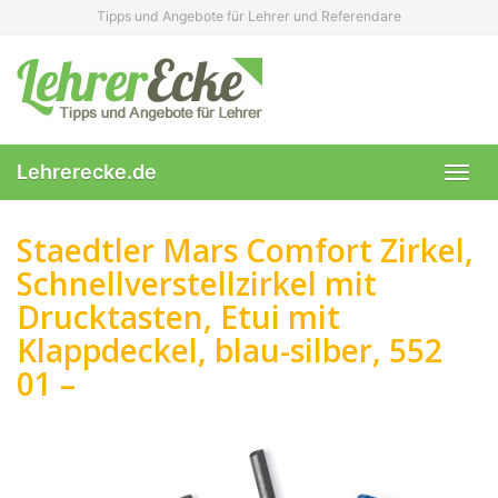
Skip
Tipps und Angebote für Lehrer und Referendare
to
main
content
Lehrerecke.de
Toggl
navig
Staedtler Mars Comfort Zirkel,
Schnellverstellzirkel mit
Drucktasten, Etui mit
Klappdeckel, blau-silber, 552
01 –