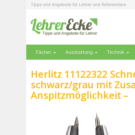
Skip
Tipps und Angebote für Lehrer und Referendare
to
main
content
Fächer
Ausstattung
Technik
Herlitz 11122322 Schne
schwarz/grau mit Zus
Anspitzmöglichkeit –