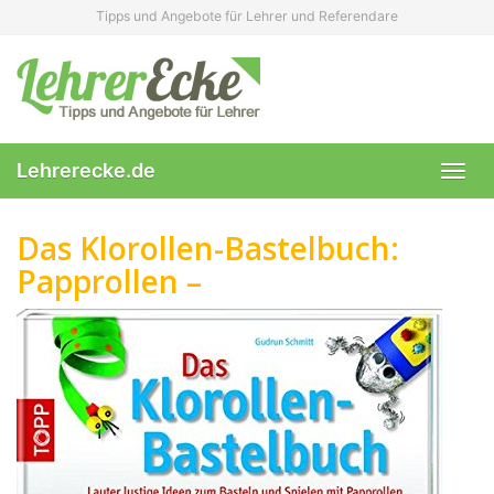
Skip
Tipps und Angebote für Lehrer und Referendare
to
main
content
Lehrerecke.de
Toggl
navig
Das Klorollen-Bastelbuch:
Papprollen –