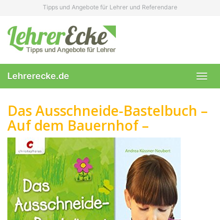
Skip
Tipps und Angebote für Lehrer und Referendare
to
main
content
Lehrerecke.de
Toggl
navig
Das Ausschneide-Bastelbuch –
Auf dem Bauernhof –