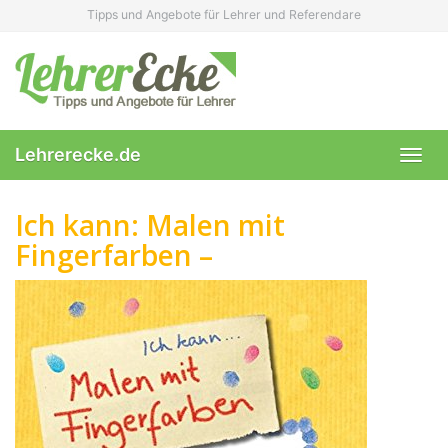
Skip
Tipps und Angebote für Lehrer und Referendare
to
main
content
Lehrerecke.de
Toggl
navig
Ich kann: Malen mit
Fingerfarben –