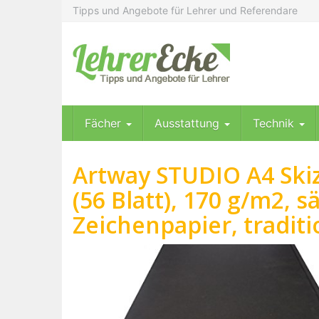
Skip
Tipps und Angebote für Lehrer und Referendare
to
main
content
Fächer
Ausstattung
Technik
Artway STUDIO A4 Skiz
(56 Blatt), 170 g/m2, 
Zeichenpapier, tradit