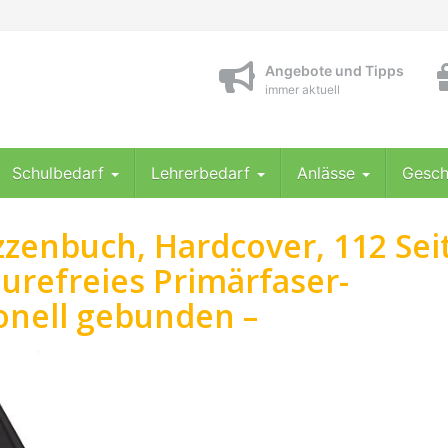
Angebote und Tipps
immer aktuell
Schulbedarf
Lehrerbedarf
Anlässe
Gesch
zenbuch, Hardcover, 112 Sei
säurefreies Primärfaser-
ionell gebunden –