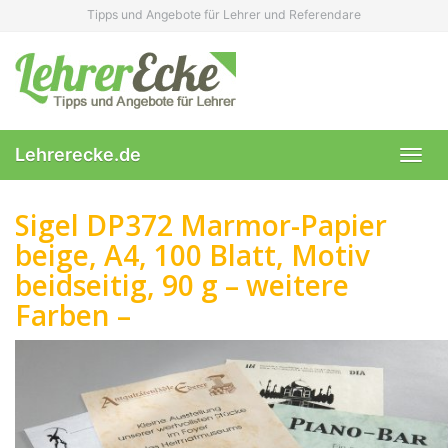
Skip
Tipps und Angebote für Lehrer und Referendare
to
main
content
Lehrerecke.de
Toggl
navig
Sigel DP372 Marmor-Papier
beige, A4, 100 Blatt, Motiv
beidseitig, 90 g – weitere
Farben –