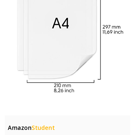
Amazon
Student