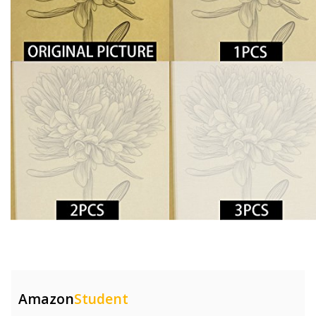
Amazon
Student