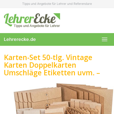
Skip
Tipps und Angebote für Lehrer und Referendare
to
main
content
Lehrerecke.de
Toggl
navig
Karten-Set 50-tlg. Vintage
Karten Doppelkarten
Umschläge Etiketten uvm. –