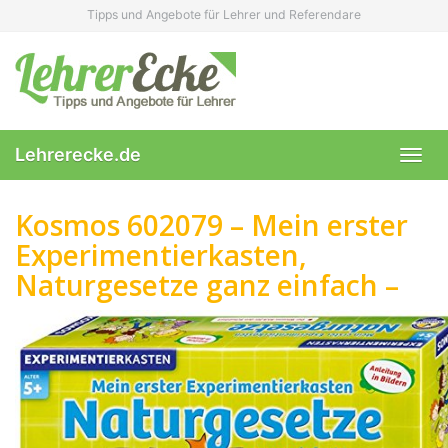
Skip
Tipps und Angebote für Lehrer und Referendare
to
main
content
Lehrerecke.de
Toggl
navig
Kosmos 602079 – Mein erster
Experimentierkasten,
Naturgesetze ganz einfach –