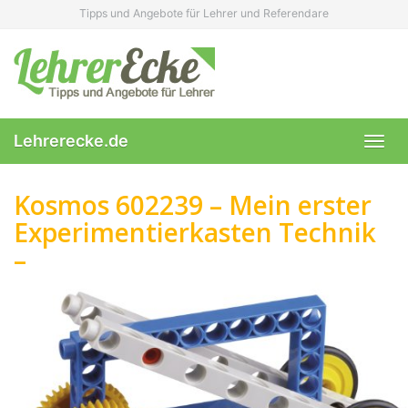
Skip
Tipps und Angebote für Lehrer und Referendare
to
main
content
Lehrerecke.de
Toggl
navig
Kosmos 602239 – Mein erster
Experimentierkasten Technik
–