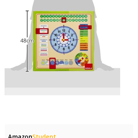
Amazon
Student