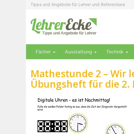
Skip
Tipps und Angebote für Lehrer und Referendare
to
main
content
Fächer
Ausstattung
Technik
Mathestunde 2 – Wir l
Übungsheft für die 2. 