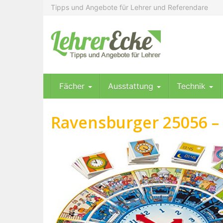
Skip
Tipps und Angebote für Lehrer und Referendare
to
main
content
Fächer
Ausstattung
Technik
Ravensburger 25056 – 