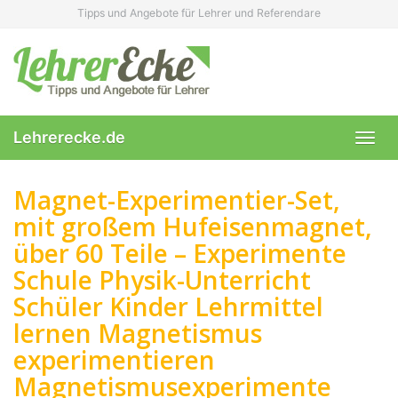
Skip
Tipps und Angebote für Lehrer und Referendare
to
main
content
Lehrerecke.de
Toggl
navig
Magnet-Experimentier-Set,
mit großem Hufeisenmagnet,
über 60 Teile – Experimente
Schule Physik-Unterricht
Schüler Kinder Lehrmittel
lernen Magnetismus
experimentieren
Magnetismusexperimente