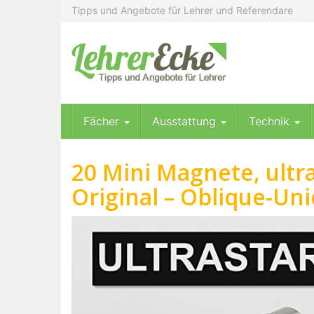
Skip
Tipps und Angebote für Lehrer und Referendare
to
main
content
Fächer
Ausstattung
Technik
20 Mini Magnete, ult
Original – Oblique-Un