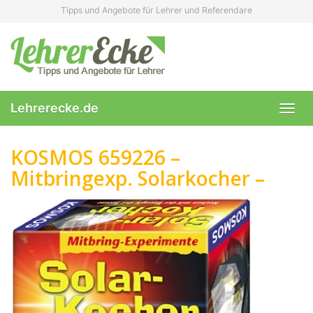
Skip
Tipps und Angebote für Lehrer und Referendare
to
main
content
Lehrerecke.de
Toggl
navig
KOSMOS 659226 –
Mitbringexp. Solarkocher –