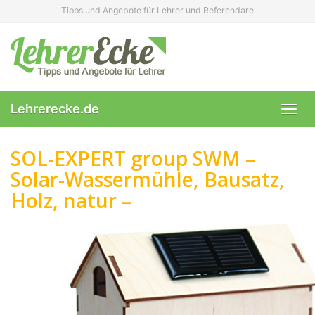
Skip
Tipps und Angebote für Lehrer und Referendare
to
main
content
Lehrerecke.de
Toggl
navig
SOL-EXPERT group SWM –
Solar-Wassermühle, Bausatz,
Holz, natur –