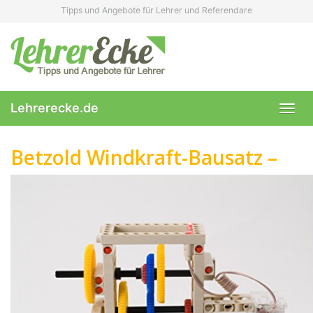
Skip
Tipps und Angebote für Lehrer und Referendare
to
main
content
Lehrerecke.de
Toggl
navig
Betzold Windkraft-Bausatz –